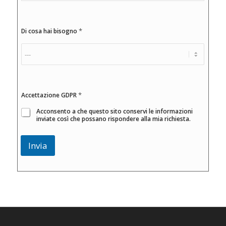
*
Di cosa hai bisogno
a
*
Accettazione GDPR
p
p
Acconsento a che questo sito conservi le informazioni
u
inviate così che possano rispondere alla mia richiesta.
n
t
Invia
a
m
e
n
t
o
d
e
l